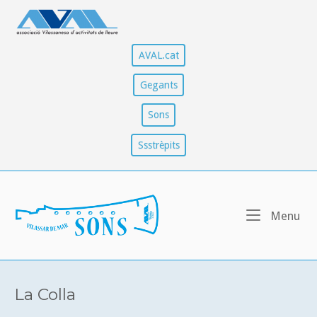
Skip
to
content
AVAL.cat
Gegants
Sons
Ssstrèpits
Home
Me
Menu
La Colla